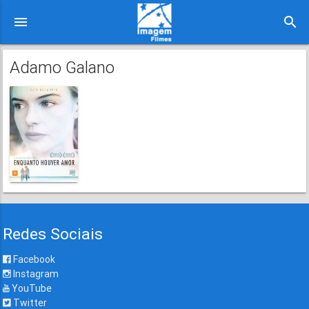
menu
search
Adamo Galano
Redes Sociais
Facebook
Instagram
YouTube
Twitter