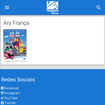
menu
search
Ary França
Redes Sociais
Facebook
Instagram
YouTube
Twitter