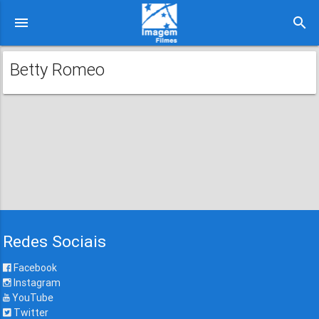
menu
search
Betty Romeo
Redes Sociais
Facebook
Instagram
YouTube
Twitter