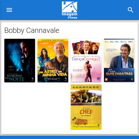
menu
search
Bobby Cannavale