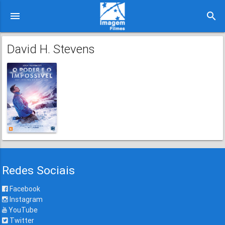
menu
search
David H. Stevens
Redes Sociais
Facebook
Instagram
YouTube
Twitter