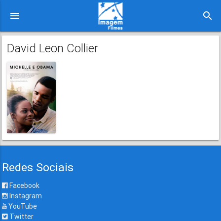
menu
search
David Leon Collier
Redes Sociais
Facebook
Instagram
YouTube
Twitter