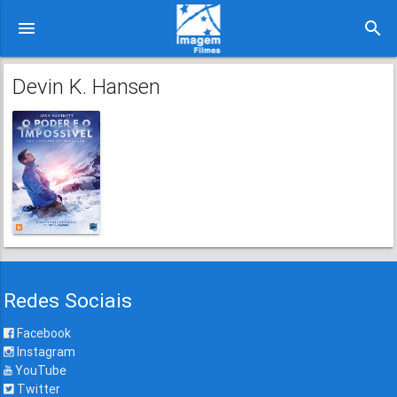
menu
search
Devin K. Hansen
Redes Sociais
Facebook
Instagram
YouTube
Twitter