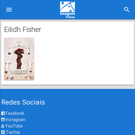
menu
search
Eilidh Fisher
Redes Sociais
Facebook
Instagram
YouTube
Twitter