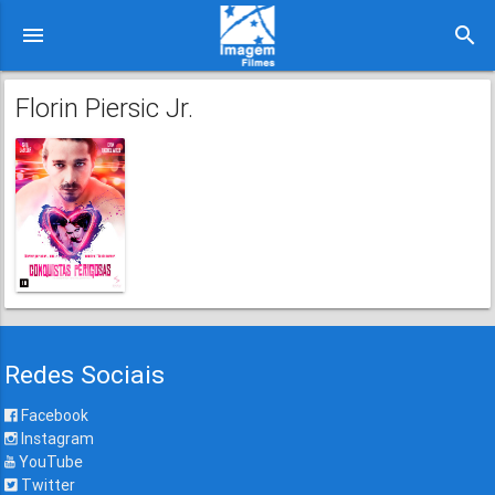
menu
search
Florin Piersic Jr.
Redes Sociais
Facebook
Instagram
YouTube
Twitter