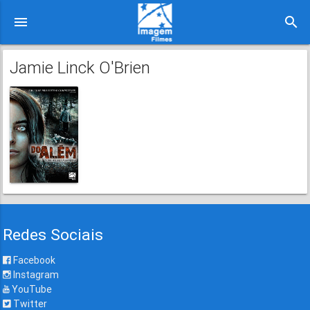
menu
search
Jamie Linck O'Brien
Redes Sociais
Facebook
Instagram
YouTube
Twitter