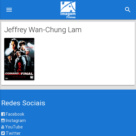
menu
search
Jeffrey Wan-Chung Lam
Redes Sociais
Facebook
Instagram
YouTube
Twitter