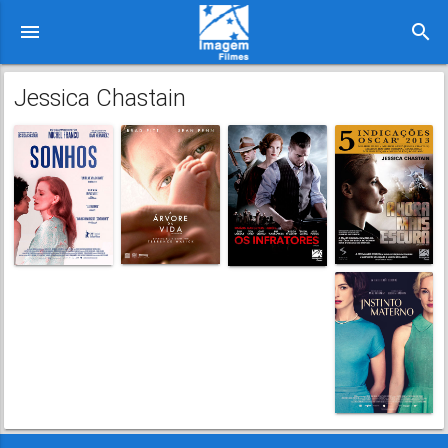
menu
search
Jessica Chastain