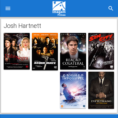
menu
search
Josh Hartnett