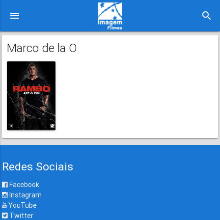
menu
search
Marco de la O
Redes Sociais
Facebook
Instagram
YouTube
Twitter