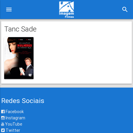
menu
search
Tanc Sade
Redes Sociais
Facebook
Instagram
YouTube
Twitter