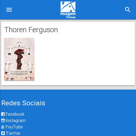
menu
search
Thoren Ferguson
Redes Sociais
Facebook
Instagram
YouTube
Twitter