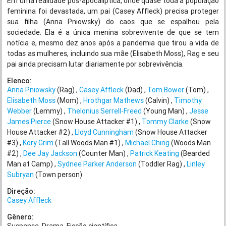
Em uma realidade pós-apocalíptica, onde quase toda a população
feminina foi devastada, um pai (Casey Affleck) precisa proteger
sua filha (Anna Pniowsky) do caos que se espalhou pela
sociedade. Ela é a única menina sobrevivente de que se tem
notícia e, mesmo dez anos após a pandemia que tirou a vida de
todas as mulheres, incluindo sua mãe (Elisabeth Moss), Rag e seu
pai ainda precisam lutar diariamente por sobrevivência.
Elenco:
Anna Pniowsky
(Rag)
Casey Affleck
(Dad)
Tom Bower
(Tom)
Elisabeth Moss
(Mom)
Hrothgar Mathews
(Calvin)
Timothy
Webber
(Lemmy)
Thelonius Serrell-Freed
(Young Man)
Jesse
James Pierce
(Snow House Attacker #1)
Tommy Clarke
(Snow
House Attacker #2)
Lloyd Cunningham
(Snow House Attacker
#3)
Kory Grim
(Tall Woods Man #1)
Michael Ching
(Woods Man
#2)
Dee Jay Jackson
(Counter Man)
Patrick Keating
(Bearded
Man at Camp)
Sydnee Parker Anderson
(Toddler Rag)
Linley
Subryan
(Town person)
Direção:
Casey Affleck
Gênero: