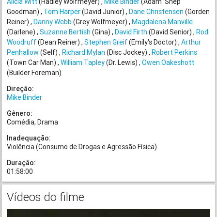
Alicia Witt
(Hadley Wolfmeyer)
Mike Binder
(Adam 'Shep'
Goodman)
Tom Harper
(David Junior)
Dane Christensen
(Gorden
Reiner)
Danny Webb
(Grey Wolfmeyer)
Magdalena Manville
(Darlene)
Suzanne Bertish
(Gina)
David Firth
(David Senior)
Rod
Woodruff
(Dean Reiner)
Stephen Greif
(Emily's Doctor)
Arthur
Penhallow
(Self)
Richard Mylan
(Disc Jockey)
Robert Perkins
(Town Car Man)
William Tapley
(Dr. Lewis)
Owen Oakeshott
(Builder Foreman)
Direção:
Mike Binder
Gênero:
Comédia
Drama
Inadequação:
Violência (Consumo de Drogas e Agressão Física)
Duração:
01:58:00
Vídeos do filme