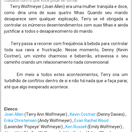
Cuidado com o que você pode se tornar.
Terry Wolfmeyer (Joan Allen) era uma mulher tranqüila e doce,
como diria uma de suas quatro filhas. Quando seu marido
desaparece sem qualquer explicação, Terry se vê obrigada a
controlar os inúmeros desentendimentos com suas filhas e ainda
justificar a todos o desaparecimento do marido.
Terry passa a recorrer com freqüência à bebida para controlar
toda sua raiva e frustração. Nesse momento, Denny (Kevin
Costner), um vizinho charmoso e beberrão, atravessa o seu
caminho criando um relacionamento nada convencional.
Em meio a todos estes acontecimentos, Terry cria um
turbilhão de conflitos dentro de si e não há nada que a faça parar,
até que algo inesperado acontece.
Elenco:
Joan Allen
(Terry Ann Wolfmeyer)
Kevin Costner
(Denny Davies)
Erika Christensen
(Andy Wolfmeyer)
Evan Rachel Wood
(Lavender 'Popeye' Wolfmeyer)
Keri Russell
(Emily Wolfmeyer)