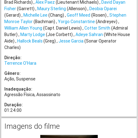
Brad Richards)
Alex Paez
(Lieutenant Michaels)
David Dayan
Fisher
(Garrett)
Maury Sterling
(Allenson)
Deobia Oparei
(Gerard)
Michelle Lee
(Chang)
Geoff Meed
(Rosen)
Stephen
Monroe Taylor
(Bachman)
Yorgo Constantine
(Andreyev)
William Allen Young
(Capt. Daniel Lewis)
Cotter Smith
(Admiral
Butler)
Marty Lodge
(Joe Corbett)
Adeye Sahran
(White House
Aide)
Hallock Beals
(Greg)
Jesse Garcia
(Sonar Operator
Charles)
Direção:
Terrence O'Hara
Gênero:
Ação
Suspense
Inadequação:
Agressão Física
Assassinato
Duração:
01:24:00
Imagens do filme