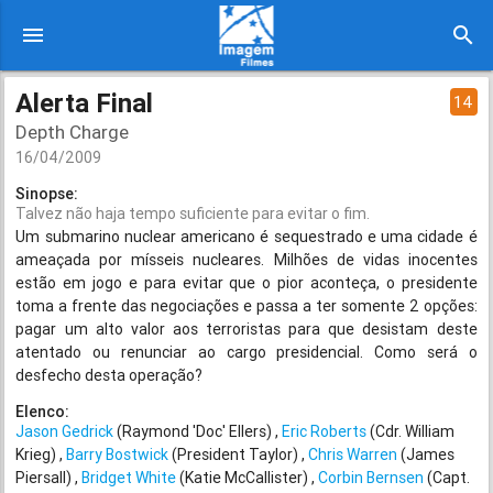
menu
search
Alerta Final
14
Depth Charge
16/04/2009
Sinopse:
Talvez não haja tempo suficiente para evitar o fim.
Um submarino nuclear americano é sequestrado e uma cidade é
ameaçada por mísseis nucleares. Milhões de vidas inocentes
estão em jogo e para evitar que o pior aconteça, o presidente
toma a frente das negociações e passa a ter somente 2 opções:
pagar um alto valor aos terroristas para que desistam deste
atentado ou renunciar ao cargo presidencial. Como será o
desfecho desta operação?
Elenco:
Jason Gedrick
(Raymond 'Doc' Ellers)
Eric Roberts
(Cdr. William
Krieg)
Barry Bostwick
(President Taylor)
Chris Warren
(James
Piersall)
Bridget White
(Katie McCallister)
Corbin Bernsen
(Capt.