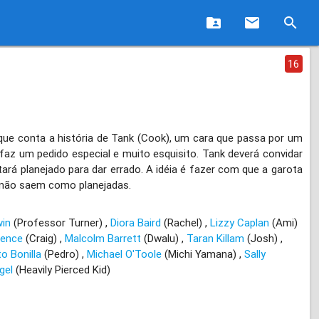
folder_shared
email
search
16
ue conta a história de Tank (Cook), um cara que passa por um
faz um pedido especial e muito esquisito. Tank deverá convidar
rá planejado para dar errado. A idéia é fazer com que a garota
 não saem como planejadas.
win
(Professor Turner)
Diora Baird
(Rachel)
Lizzy Caplan
(Ami)
rence
(Craig)
Malcolm Barrett
(Dwalu)
Taran Killam
(Josh)
to Bonilla
(Pedro)
Michael O'Toole
(Michi Yamana)
Sally
gel
(Heavily Pierced Kid)