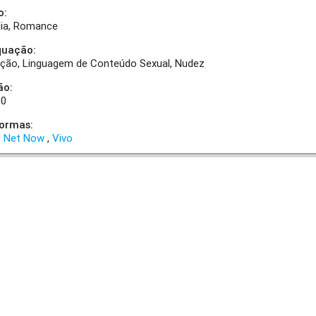
o:
ia
Romance
quação:
ação
Linguagem de Conteúdo Sexual
Nudez
ão:
00
formas:
Net Now
Vivo