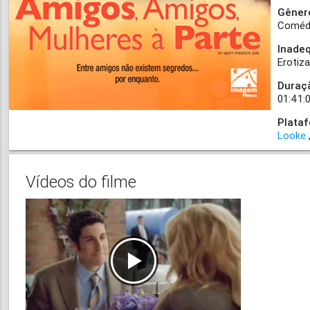
Gêner
Coméd
Inade
Erotiz
Duraç
01:41:
Plata
Looke
Vídeos do filme