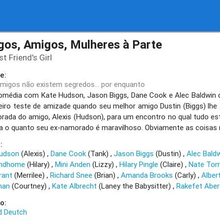
gos, Amigos, Mulheres à Parte
t Friend's Girl
e:
amigos não existem segredos... por enquanto
média com Kate Hudson, Jason Biggs, Dane Cook e Alec Baldwin q
eiro teste de amizade quando seu melhor amigo Dustin (Biggs) lhe 
rada do amigo, Alexis (Hudson), para um encontro no qual tudo esta
a o quanto seu ex-namorado é maravilhoso. Obviamente as coisas
:
Hudson
(Alexis)
Dane Cook
(Tank)
Jason Biggs
(Dustin)
Alec Bald
Lindhome
(Hilary)
Mini Anden
(Lizzy)
Hilary Pingle
(Claire)
Nate Tor
rant
(Merrilee)
Richard Snee
(Brian)
Amanda Brooks
(Carly)
Alber
man
(Courtney)
Kate Albrecht
(Laney the Babysitter)
Rakefet Aber
o:
d Deutch