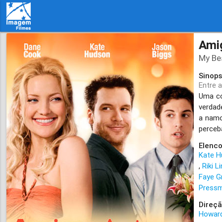
Ami
My Bes
Sinops
Entre 
Uma co
verdad
a namo
perceb
Elenco
Kate 
Riki 
Faye G
Press
Direçã
Howar