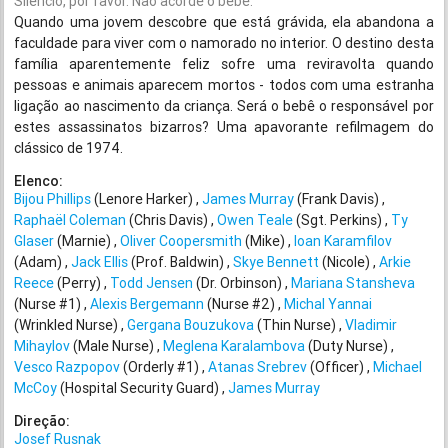
Silêncio, por favor. Não acorde o bebê.
Quando uma jovem descobre que está grávida, ela abandona a
faculdade para viver com o namorado no interior. O destino desta
família aparentemente feliz sofre uma reviravolta quando
pessoas e animais aparecem mortos - todos com uma estranha
ligação ao nascimento da criança. Será o bebê o responsável por
estes assassinatos bizarros? Uma apavorante refilmagem do
clássico de 1974.
Elenco:
Bijou Phillips
(Lenore Harker)
James Murray
(Frank Davis)
Raphaël Coleman
(Chris Davis)
Owen Teale
(Sgt. Perkins)
Ty
Glaser
(Marnie)
Oliver Coopersmith
(Mike)
Ioan Karamfilov
(Adam)
Jack Ellis
(Prof. Baldwin)
Skye Bennett
(Nicole)
Arkie
Reece
(Perry)
Todd Jensen
(Dr. Orbinson)
Mariana Stansheva
(Nurse #1)
Alexis Bergemann
(Nurse #2)
Michal Yannai
(Wrinkled Nurse)
Gergana Bouzukova
(Thin Nurse)
Vladimir
Mihaylov
(Male Nurse)
Meglena Karalambova
(Duty Nurse)
Vesco Razpopov
(Orderly #1)
Atanas Srebrev
(Officer)
Michael
McCoy
(Hospital Security Guard)
James Murray
Direção:
Josef Rusnak