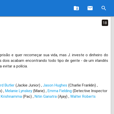
folder_shared
email
search
18
a prisão e quer recomeçar sua vida, mas J. investe o dinheiro do
s dois acabam encontrando todo tipo de gente - de um irlandês
evitar a polícia.
rd Butler
(Jackie Junior)
Jason Hughes
(Charlie Franklin)
p)
Melanie Lynskey
(Marie)
Emma Fielding
(Detective Inspector
t Krishnamma
(Pac)
Nitin Ganatra
(Ajay)
Walter Roberts