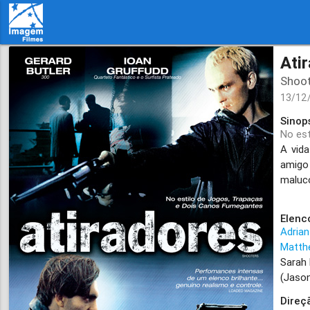
Ati
Shoo
13/12
Sinop
No es
A vida
amigo 
maluco
Elenc
Adrian
Matth
Sarah
(Jaso
Direç