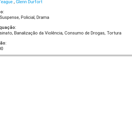
 Teague
Glenn Durfort
o:
Suspense
Policial
Drama
quação:
sinato
Banalização da Violência
Consumo de Drogas
Tortura
ão:
00