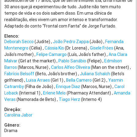
adolescente de 17 anos, que se sente invisível. Ela, uma mulher de
30 anos que já experimentou de tudo. Judite não tem muito
tempo de vida e os dois sabem disso. Em uma clínica de
reabilitação, eles vivem um amor intenso e transformador.
Adaptado do conto “Frontal com Fanta” de Jorge Furtado.
Elenco:
Deborah Secco
(Judite)
João Pedro Zappa
(João)
Fernanda
Montenegro
(Célia)
Cássia Kis
(Dr. Lorena)
Gisele Fróes
(Ana,
João's mother)
Felipe Camargo
(Luís, João's father)
Ana Clara
Malvar
(Girl at the market)
Pablo Sanábio
(Felipe)
Edmilson
Barros
(Marcos, Nurse)
Carlos Alfeo Oliveira
(Man on the street)
Fabrício Belsoff
(Beto, João's brother)
Juliana Schalch
(Beto's
girlfriend)
Luisa Arraes
(Girl 1)
Bella Camero
(Girl 2)
Yasmin
Catramby
(Filha de João)
Enrique Diaz
(Marcos, Nurse)
Carol
Loback
(Internal 1)
Erlene Melo
(Pharmacy Attendant)
Amanda
Veras
(Namorada de Beto)
Tiago Herz
(Interno 4)
Direção:
Carolina Jabor
Gênero:
Drama