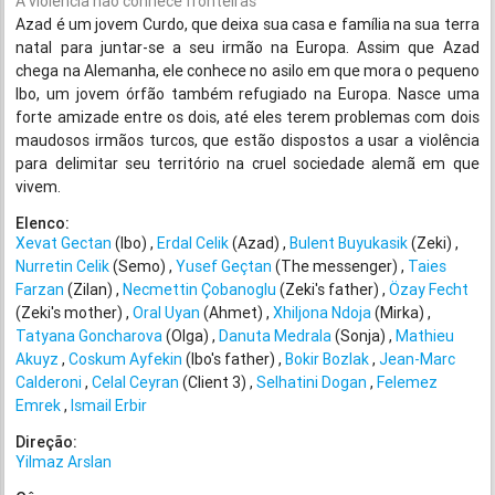
A violência não conhece fronteiras
Azad é um jovem Curdo, que deixa sua casa e família na sua terra
natal para juntar-se a seu irmão na Europa. Assim que Azad
chega na Alemanha, ele conhece no asilo em que mora o pequeno
Ibo, um jovem órfão também refugiado na Europa. Nasce uma
forte amizade entre os dois, até eles terem problemas com dois
maudosos irmãos turcos, que estão dispostos a usar a violência
para delimitar seu território na cruel sociedade alemã em que
vivem.
Elenco:
Xevat Gectan
(Ibo)
Erdal Celik
(Azad)
Bulent Buyukasik
(Zeki)
Nurretin Celik
(Semo)
Yusef Geçtan
(The messenger)
Taies
Farzan
(Zilan)
Necmettin Çobanoglu
(Zeki's father)
Özay Fecht
(Zeki's mother)
Oral Uyan
(Ahmet)
Xhiljona Ndoja
(Mirka)
Tatyana Goncharova
(Olga)
Danuta Medrala
(Sonja)
Mathieu
Akuyz
Coskum Ayfekin
(Ibo's father)
Bokir Bozlak
Jean-Marc
Calderoni
Celal Ceyran
(Client 3)
Selhatini Dogan
Felemez
Emrek
Ismail Erbir
Direção:
Yilmaz Arslan