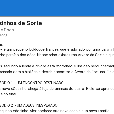
inhos de Sorte
ne Dogs
2005
e:
 um pequeno buldogue francês que é adotado por uma garotinha 
eiro paraíso dos cães. Nesse reino existe uma Árvore da Sorte e qu
gundo a lenda a árvore está morrendo e um cão herói chamado 
scinado com a história e decide encontrar a Árvore da Fortuna. E e
DIO 1 - UM ENCONTRO DESTINADO
o cãozinho chega à loja de animais do bairro. E ele vai aprend
a no final.
DIO 2 - UM ADEUS INESPERADO
eno cãozinho Alex conhece sua nova casa e sua nova família.