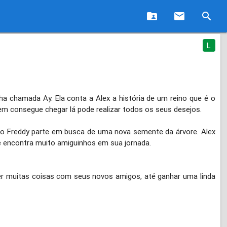
folder_shared
email
search
L
chamada Ay. Ela conta a Alex a história de um reino que é o
em consegue chegar lá pode realizar todos os seus desejos.
Freddy parte em busca de uma nova semente da árvore. Alex
le encontra muito amiguinhos em sua jornada.
er muitas coisas com seus novos amigos, até ganhar uma linda