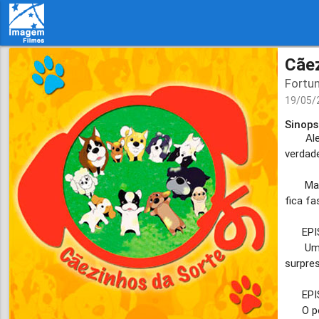
Cãez
Fortu
19/05/
Sinops
Alex é
verdad
Mas se
fica fa
EPISÓ
Um nov
surpres
EPISÓ
O pequ