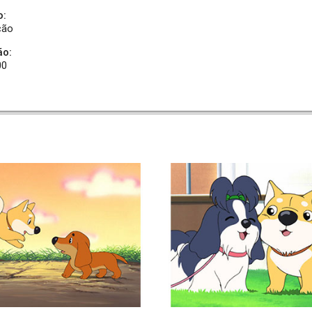
o:
ção
ão:
00