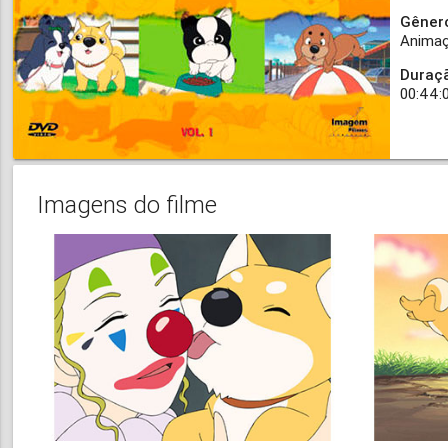
Gêner
Anima
Duraç
00:44:
Imagens do filme