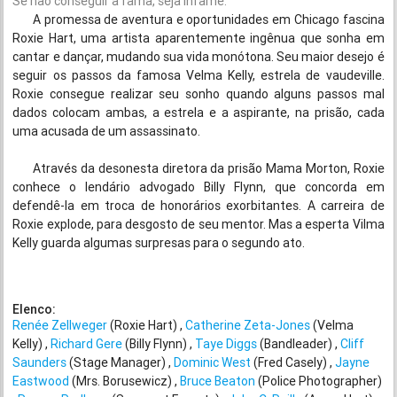
Se não conseguir a fama, seja infame.
A promessa de aventura e oportunidades em Chicago fascina
Roxie Hart, uma artista aparentemente ingênua que sonha em
cantar e dançar, mudando sua vida monótona. Seu maior desejo é
seguir os passos da famosa Velma Kelly, estrela de vaudeville.
Roxie consegue realizar seu sonho quando alguns passos mal
dados colocam ambas, a estrela e a aspirante, na prisão, cada
uma acusada de um assassinato.
Através da desonesta diretora
da prisão Mama Morton, Roxie
conhece o lendário advogado Billy Flynn, que concorda em
defendê-la em troca de honorários exorbitantes. A carreira de
Roxie explode, para desgosto de seu mentor. Mas a esperta Vilma
Kelly guarda algumas surpresas para o segundo ato.
Elenco:
Renée Zellweger
(Roxie Hart)
Catherine Zeta-Jones
(Velma
Kelly)
Richard Gere
(Billy Flynn)
Taye Diggs
(Bandleader)
Cliff
Saunders
(Stage Manager)
Dominic West
(Fred Casely)
Jayne
Eastwood
(Mrs. Borusewicz)
Bruce Beaton
(Police Photographer)