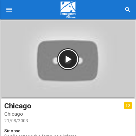
menu
search
Chicago
12
Chicago
21/08/2003
Sinopse: