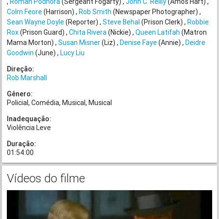
Roman Podhora
(Sergeant Fogarty)
John C. Reilly
(Amos Hart)
Colm Feore
(Harrison)
Rob Smith
(Newspaper Photographer)
Sean Wayne Doyle
(Reporter)
Steve Behal
(Prison Clerk)
Robbie
Rox
(Prison Guard)
Chita Rivera
(Nickie)
Queen Latifah
(Matron
Mama Morton)
Susan Misner
(Liz)
Denise Faye
(Annie)
Deidre
Goodwin
(June)
Lucy Liu
Direção:
Rob Marshall
Gênero:
Policial
Comédia
Musical
Musical
Inadequação:
Violência Leve
Duração:
01:54:00
Vídeos do filme