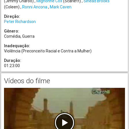
(Jimmy Charoo)
Mignonne Cox
(Scarlett)
Sinead Brooks
(Coleen)
Ronni Ancona
Mark Caven
Direção:
Peter Richardson
Gênero:
Comédia
Guerra
Inadequação:
Violência (Preconceito Racial e Contra a Mulher)
Duração:
01:23:00
Vídeos do filme