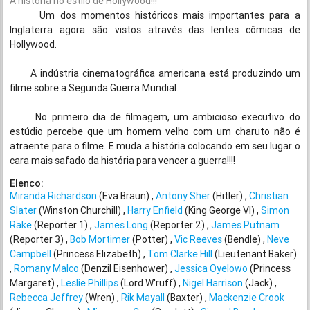
A história no estilo de Hollywood!!!
Um dos momentos históricos mais importantes para a
Inglaterra agora são vistos através das lentes cômicas de
Hollywood.
A indústria cinematográfica americana está produzindo um
filme sobre a Segunda Guerra Mundial.
No primeiro dia de filmagem, um ambicioso executivo do
estúdio percebe que um homem velho com um charuto não é
atraente para o filme. E muda a história colocando em seu lugar o
cara mais safado da história para vencer a guerra!!!!
Elenco:
Miranda Richardson
(Eva Braun)
Antony Sher
(Hitler)
Christian
Slater
(Winston Churchill)
Harry Enfield
(King George VI)
Simon
Rake
(Reporter 1)
James Long
(Reporter 2)
James Putnam
(Reporter 3)
Bob Mortimer
(Potter)
Vic Reeves
(Bendle)
Neve
Campbell
(Princess Elizabeth)
Tom Clarke Hill
(Lieutenant Baker)
Romany Malco
(Denzil Eisenhower)
Jessica Oyelowo
(Princess
Margaret)
Leslie Phillips
(Lord W'ruff)
Nigel Harrison
(Jack)
Rebecca Jeffrey
(Wren)
Rik Mayall
(Baxter)
Mackenzie Crook