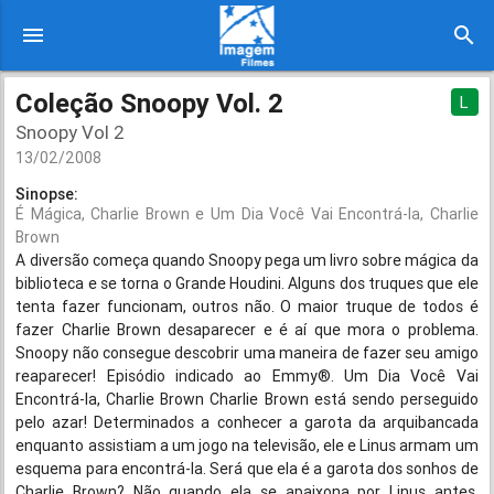
menu
search
Coleção Snoopy Vol. 2
L
Snoopy Vol 2
13/02/2008
Sinopse:
É Mágica, Charlie Brown e Um Dia Você Vai Encontrá-la, Charlie
Brown
A diversão começa quando Snoopy pega um livro sobre mágica da
biblioteca e se torna o Grande Houdini. Alguns dos truques que ele
tenta fazer funcionam, outros não. O maior truque de todos é
fazer Charlie Brown desaparecer e é aí que mora o problema.
Snoopy não consegue descobrir uma maneira de fazer seu amigo
reaparecer! Episódio indicado ao Emmy®. Um Dia Você Vai
Encontrá-la, Charlie Brown Charlie Brown está sendo perseguido
pelo azar! Determinados a conhecer a garota da arquibancada
enquanto assistiam a um jogo na televisão, ele e Linus armam um
esquema para encontrá-la. Será que ela é a garota dos sonhos de
Charlie Brown? Não quando ela se apaixona por Linus antes.