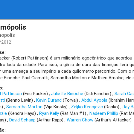
mópolis
opolis
/2012
se:
Packer (Robert Pattinson) é um milionário egocêntrico que acordou
tro lado da cidade. Para isso, o gênio de ouro das finanças terá q
ar uma ameaça a seu império a cada quilometro percorrido. Com o ri
te Binoche, Paul Giamatti, Samantha Morton e Mathieu Amalric, ele e
o:
t Pattinson
(Eric Packer)
Juliette Binoche
(Didi Fancher)
Sarah Ga
tti
(Benno Levin)
Kevin Durand
(Torval)
Abdul Ayoola
(Ibrahim Ha
m)
Samantha Morton
(Vija Kinsky)
Zeljko Kecojevic
(Danko)
Jay B
zie
(Kendra Hays)
Ryan Kelly
(Rat Man #1)
Nadeem Phillip
(Rat M
as)
David Schaap
(Arthur Rapp)
Warren Chow
(Arthur's Attacker)
ão: