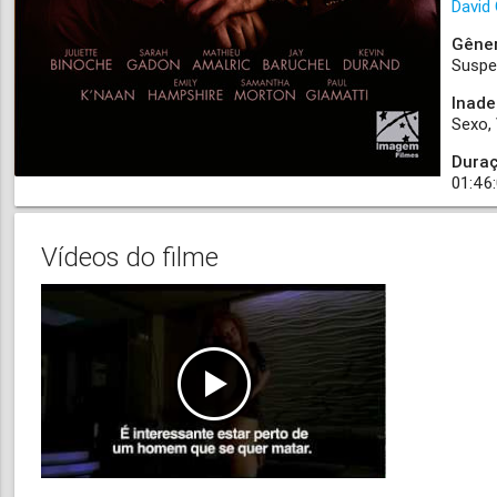
David
Gêne
Susp
Inad
Sexo
Dura
01:46
Vídeos do filme