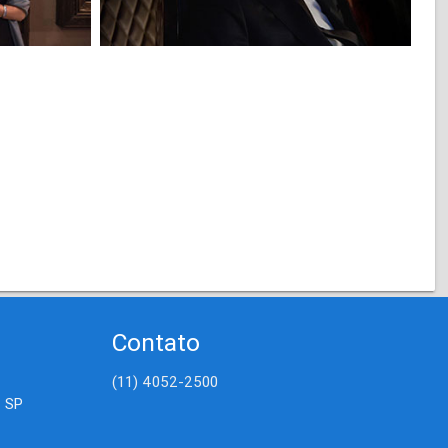
Contato
(11) 4052-2500
- SP