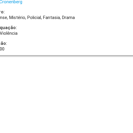
 Cronenberg
ro:
ense
Mistério
Policial
Fantasia
Drama
equação:
Violência
ção:
:00