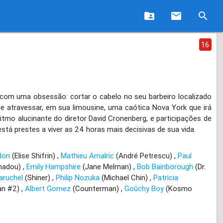
folder_shared
email
search
16
 com uma obsessão: cortar o cabelo no seu barbeiro localizado
ue atravessar, em sua limousine, uma caótica Nova York que irá
tmo alucinante do diretor David Cronenberg, e participações de
stá prestes a viver as 24 horas mais decisivas de sua vida.
don
(Elise Shifrin)
Mathieu Amalric
(André Petrescu)
Paul
madou)
Emily Hampshire
(Jane Melman)
Bob Bainborough
(Dr.
aruchel
(Shiner)
Philip Nozuka
(Michael Chin)
Patricia
an #2)
Albert Gomez
(Counterman)
Goûchy Boy
(Kosmo