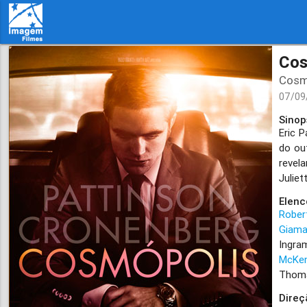
Cos
Cosm
07/09
Sinop
Eric 
do ou
revel
Juliet
Elenc
Rober
Giama
Ingra
McKen
Thom
Direç