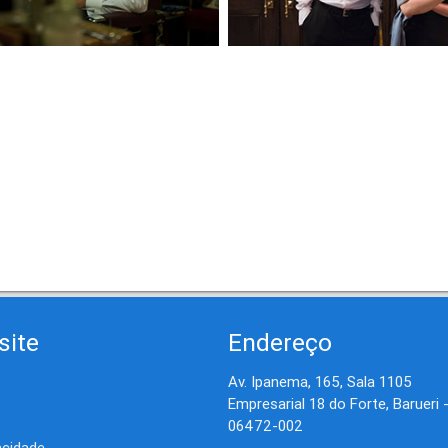
site
Endereço
Av. Ipanema, 165, Sala 1105
Empresarial 18 do Forte, Barueri 
06472-002
acidade