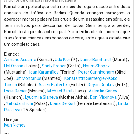
A Morte de Crianças Não é Brincadeira
Kumal é um policial que está no meio do fogo cruzado entre duas
gangues do tráfico de Berlim. Quando crianças começam a
aparecer mortas pelas mãos cruéis de um assassino em série, ele
tem motivos para desconfiar de todos. Sem tempo a perder,
Kumal terá que descobrir qual é a identidade do homem que
transforma crianças em bonecos de cera, antes que a cidade vire
um completo caos.
Elenco:
Armand Assante
(Kemal)
Udo Kier
(P.)
Daniel Bernhardt
(Murat)
Hal Ozsan
(Hakan)
Shirly Brener
(Greta)
Naum Shopov
(Mustapha)
Ioan Karamfilov
(Tonino)
Peter Cunningham
(Blind
Joe)
Ulf Montanus
(Manfred)
Konstantin Semergiev-Koko
Taison
(Babbles)
Assen Blatechki
(Eichler)
Deyan Donkov
(Fritz)
Lydie Denier
(Monica)
Michael Baral
(Hans)
Valentin Ganev
(Hainrich)
Lyudmila Slaneva
(Mother Aisha)
Doni Visonova
(Allya)
Yehuda Efroni
(Polak)
Diana De Kort
(Female Lieutenant)
Linda
Russeva
(TV Speaker)
Direção:
Ivan Nichev