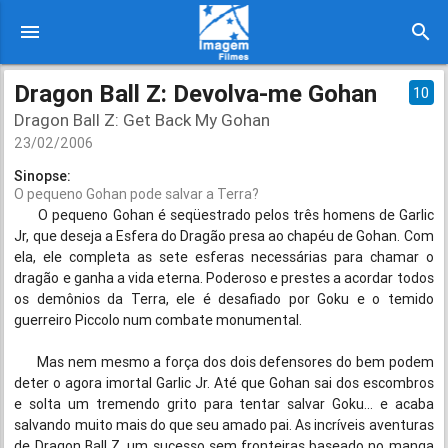
menu
search
Dragon Ball Z: Devolva-me Gohan
10
Dragon Ball Z: Get Back My Gohan
23/02/2006
Sinopse:
O pequeno Gohan pode salvar a Terra?
O pequeno Gohan é seqüestrado pelos três homens de Garlic
Jr, que deseja a Esfera do Dragão presa ao chapéu de Gohan. Com
ela, ele completa as sete esferas necessárias para chamar o
dragão e ganha a vida eterna. Poderoso e prestes a acordar todos
os demônios da Terra, ele é desafiado por Goku e o temido
guerreiro Piccolo num combate monumental.
Mas nem mesmo a força dos dois defensores do bem podem
deter o agora imortal Garlic Jr. Até que Gohan sai dos escombros
e solta um tremendo grito para tentar salvar Goku... e acaba
salvando muito mais do que seu amado pai. As incríveis aventuras
de Dragon Ball Z, um sucesso sem fronteiras baseado no manga