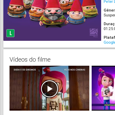
Peter 
Gêner
Suspe
Duraç
01:25:
Plata
Google
Vídeos do filme