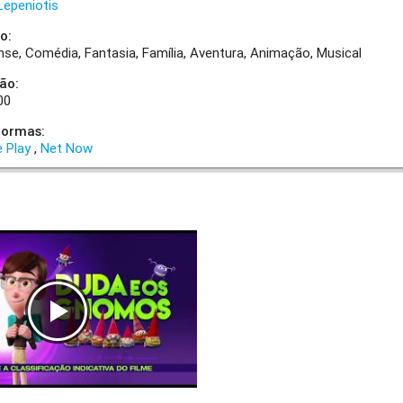
Lepeniotis
o:
nse
Comédia
Fantasia
Família
Aventura
Animação
Musical
ão:
00
formas:
 Play
Net Now