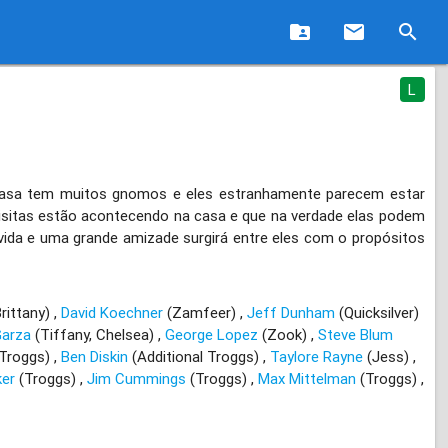
folder_shared
email
search
L
 casa tem muitos gnomos e eles estranhamente parecem estar
isitas estão acontecendo na casa e que na verdade elas podem
da e uma grande amizade surgirá entre eles com o propósitos
rittany)
David Koechner
(Zamfeer)
Jeff Dunham
(Quicksilver)
Garza
(Tiffany, Chelsea)
George Lopez
(Zook)
Steve Blum
 Troggs)
Ben Diskin
(Additional Troggs)
Taylore Rayne
(Jess)
ker
(Troggs)
Jim Cummings
(Troggs)
Max Mittelman
(Troggs)