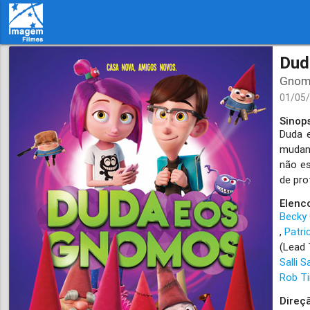
Dud
Gnom
01/05
Sinop
Duda 
mudand
não es
de pro
Elenc
Becky
Patri
(Lead 
Salli S
Rob Ti
Direç