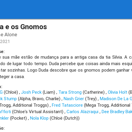
a e os Gnomos
e Alone
/2021
se:
e sua mãe estão de mudança para a antiga casa da tia Silvia. A
o de lugar todo tempo. Duda percebe que coisas ainda mais esqu
tar sozinhas. Logo Duda descobre que os gnomos podem ganhar vi
teger a casa.
o:
 G
(Chloë)
Josh Peck
(Liam)
Tara Strong
(Catherine)
Olivia Holt
(B
ck Stump
(Alpha, Bravo, Charlie)
Nash Grier
(Trey)
Madison De La 
Trogg, Additional Troggs)
Fred Tatasciore
(Mega Trogg, Additional
affioti
(Chloe's Virtual Assistant)
Carlos Alazraqui
Dee Bradley Ba
nkler
(Pocket)
Nola Klop
(Chloë (Dutch))
ão: