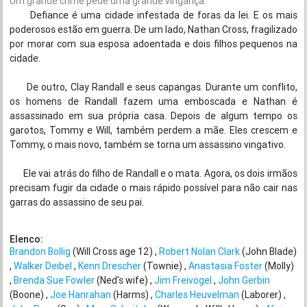
Um grande crime pede uma grande vingança.
Defiance é uma cidade infestada de foras da lei. E os mais
poderosos estão em guerra. De um lado, Nathan Cross, fragilizado
por morar com sua esposa adoentada e dois filhos pequenos na
cidade.
De outro, Clay Randall e seus capangas. Durante um conflito,
os homens de Randall fazem uma emboscada e Nathan é
assassinado em sua própria casa. Depois de algum tempo os
garotos, Tommy e Will, também perdem a mãe. Eles crescem e
Tommy, o mais novo, também se torna um assassino vingativo.
Ele vai atrás do filho de Randall e o mata. Agora, os dois irmãos
precisam fugir da cidade o mais rápido possível para não cair nas
garras do assassino de seu pai.
Elenco:
Brandon Bollig
(Will Cross age 12)
Robert Nolan Clark
(John Blade)
Walker Deibel
Kenn Drescher
(Townie)
Anastasia Foster
(Molly)
Brenda Sue Fowler
(Ned's wife)
Jim Freivogel
John Gerbin
(Boone)
Joe Hanrahan
(Harms)
Charles Heuvelman
(Laborer)