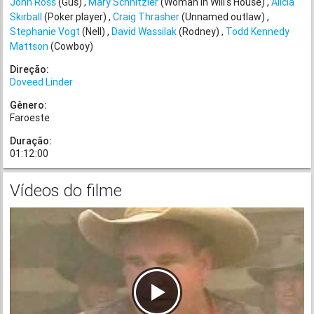
John Ross
(Gus)
Mary Schnitzler
(Woman In Will's House)
Alicia
Skirball
(Poker player)
Craig Thrasher
(Unnamed outlaw)
Stephanie Vogt
(Nell)
David Wassilak
(Rodney)
Todd Kennedy
Mattson
(Cowboy)
Direção:
Doveed Linder
Gênero:
Faroeste
Duração:
01:12:00
Vídeos do filme