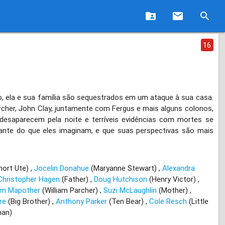
folder_shared
email
search
16
 ela e sua família são sequestrados em um ataque à sua casa.
Parcher, John Clay, juntamente com Fergus e mais alguns colonos,
esaparecem pela noite e terríveis evidências com mortes se
ante do que eles imaginam, e que suas perspectivas são mais
hort Ute)
Jocelin Donahue
(Maryanne Stewart)
Alexandra
Christopher Hagen
(Father)
Doug Hutchison
(Henry Victor)
iam Mapother
(William Parcher)
Suzi McLaughlin
(Mother)
re
(Big Brother)
Anthony Parker
(Ten Bear)
Cole Resch
(Little
han)