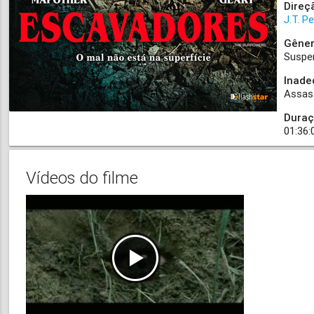
Direç
J.T. P
Gêner
Suspe
Inade
Assas
Duraç
01:36:
Vídeos do filme