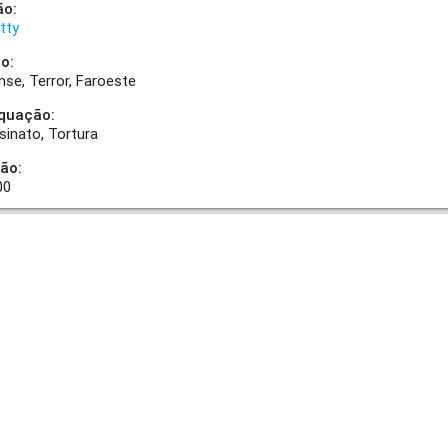
ão:
etty
o:
nse
Terror
Faroeste
quação:
sinato
Tortura
ão:
00