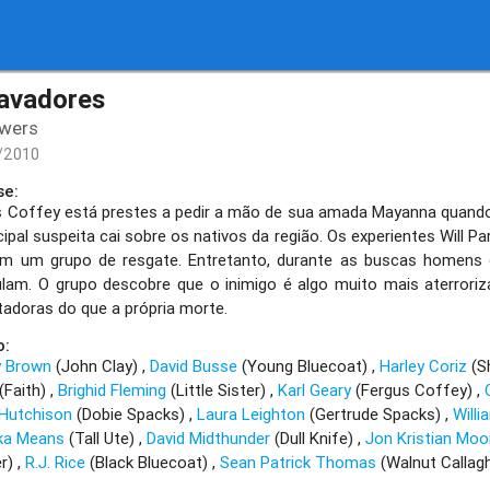
avadores
owers
/2010
se:
s Coffey está prestes a pedir a mão de sua amada Mayanna quando,
cipal suspeita cai sobre os nativos da região. Os experientes Will 
m um grupo de resgate. Entretanto, durante as buscas homens d
lam. O grupo descobre que o inimigo é algo muito mais aterroriz
adoras do que a própria morte.
o:
y Brown
(John Clay)
David Busse
(Young Bluecoat)
Harley Coriz
(S
(Faith)
Brighid Fleming
(Little Sister)
Karl Geary
(Fergus Coffey)
 Hutchison
(Dobie Spacks)
Laura Leighton
(Gertrude Spacks)
Will
ka Means
(Tall Ute)
David Midthunder
(Dull Knife)
Jon Kristian Moo
er)
R.J. Rice
(Black Bluecoat)
Sean Patrick Thomas
(Walnut Callag