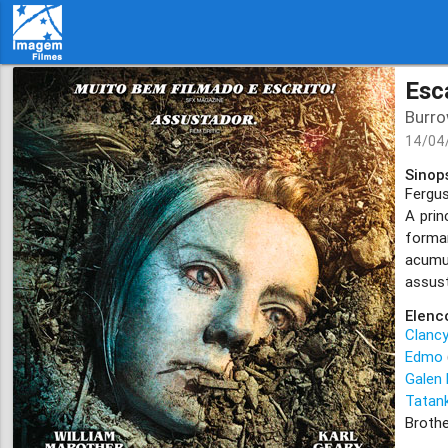
Esc
Burr
14/04
Sinop
Fergu
A prin
forma
acumu
assust
Elenc
Clanc
Edmo
Galen
Tatan
Broth