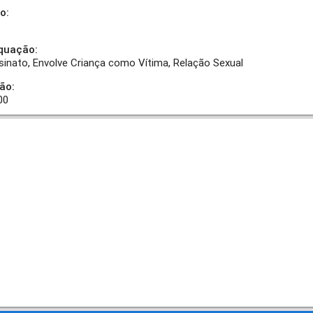
o:
quação:
sinato
Envolve Criança como Vítima
Relação Sexual
ão:
00