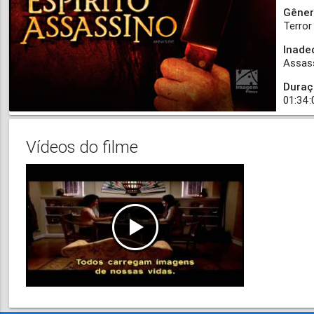
Gêner
Terror
Inade
Assas
Duraç
01:34:
Vídeos do filme