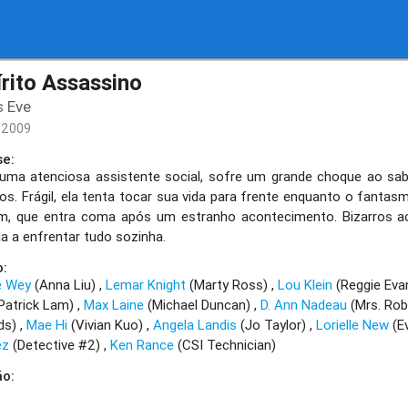
írito Assassino
s Eve
/2009
se:
uma atenciosa assistente social, sofre um grande choque ao sab
os. Frágil, ela tenta tocar sua vida para frente enquanto o fant
m, que entra coma após um estranho acontecimento. Bizarros a
a a enfrentar tudo sozinha.
o:
e Wey
(Anna Liu)
Lemar Knight
(Marty Ross)
Lou Klein
(Reggie Eva
Patrick Lam)
Max Laine
(Michael Duncan)
D. Ann Nadeau
(Mrs. Rob
rds)
Mae Hi
(Vivian Kuo)
Angela Landis
(Jo Taylor)
Lorielle New
(E
ez
(Detective #2)
Ken Rance
(CSI Technician)
ão: