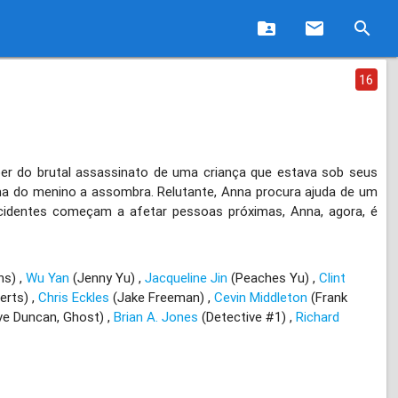
folder_shared
email
search
16
er do brutal assassinato de uma criança que estava sob seus
asma do menino a assombra. Relutante, Anna procura ajuda de um
cidentes começam a afetar pessoas próximas, Anna, agora, é
ns)
Wu Yan
(Jenny Yu)
Jacqueline Jin
(Peaches Yu)
Clint
erts)
Chris Eckles
(Jake Freeman)
Cevin Middleton
(Frank
ve Duncan, Ghost)
Brian A. Jones
(Detective #1)
Richard