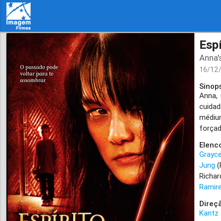
Esp
Anna'
16/12
Sinop
Anna, 
cuidad
médiu
forçad
Elenc
Grayc
Jung
(
Richa
Ramir
Direç
Kantz