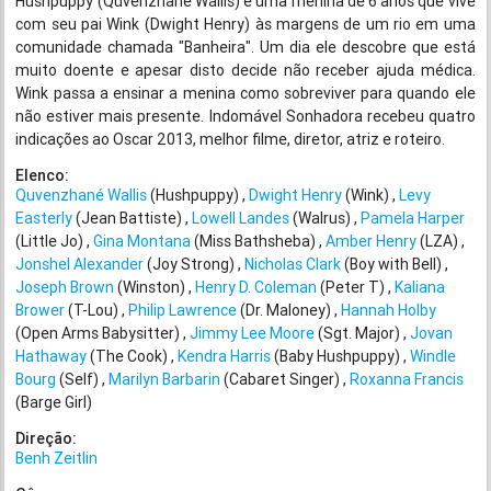
Hushpuppy (Quvenzhané Wallis) é uma menina de 6 anos que vive
com seu pai Wink (Dwight Henry) às margens de um rio em uma
comunidade chamada "Banheira". Um dia ele descobre que está
muito doente e apesar disto decide não receber ajuda médica.
Wink passa a ensinar a menina como sobreviver para quando ele
não estiver mais presente. Indomável Sonhadora recebeu quatro
indicações ao Oscar 2013, melhor filme, diretor, atriz e roteiro.
Elenco:
Quvenzhané Wallis
(Hushpuppy)
Dwight Henry
(Wink)
Levy
Easterly
(Jean Battiste)
Lowell Landes
(Walrus)
Pamela Harper
(Little Jo)
Gina Montana
(Miss Bathsheba)
Amber Henry
(LZA)
Jonshel Alexander
(Joy Strong)
Nicholas Clark
(Boy with Bell)
Joseph Brown
(Winston)
Henry D. Coleman
(Peter T)
Kaliana
Brower
(T-Lou)
Philip Lawrence
(Dr. Maloney)
Hannah Holby
(Open Arms Babysitter)
Jimmy Lee Moore
(Sgt. Major)
Jovan
Hathaway
(The Cook)
Kendra Harris
(Baby Hushpuppy)
Windle
Bourg
(Self)
Marilyn Barbarin
(Cabaret Singer)
Roxanna Francis
(Barge Girl)
Direção:
Benh Zeitlin