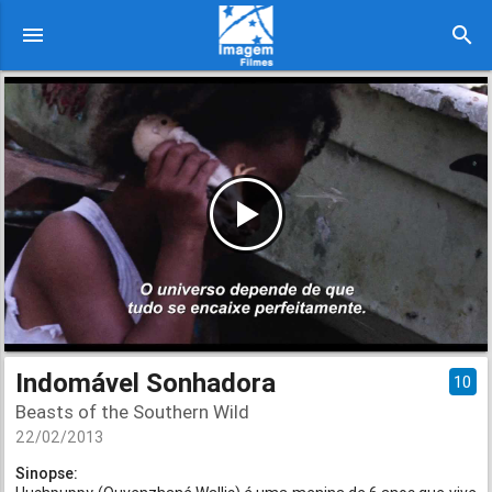
menu
search
Indomável Sonhadora
10
Beasts of the Southern Wild
22/02/2013
Sinopse: