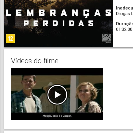
Inadeq
Drogas L
Duraçã
01:32:00
Vídeos do filme