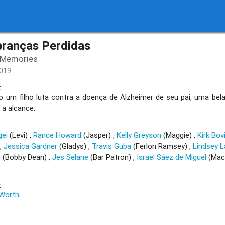
ranças Perdidas
 Memories
019
:
 um filho luta contra a doença de Alzheimer de seu pai, uma bela
a alcance.
gei
(Levi)
Rance Howard
(Jasper)
Kelly Greyson
(Maggie)
Kirk Bovi
)
Jessica Gardner
(Gladys)
Travis Guba
(Ferlon Ramsey)
Lindsey 
i
(Bobby Dean)
Jes Selane
(Bar Patron)
Israel Sáez de Miguel
(Ma
:
 Worth
: