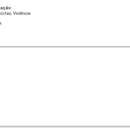
uação:
ícitas
Violência
o: