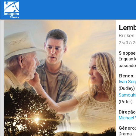
Lemb
Broken
25/07/2
Sinopse
Enquanto
passado 
Elenco:
Ivan Ser
(Dudley
Samouh
(Peter)
Direção
Michael
Gênero
Drama