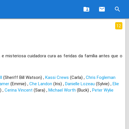
folder_shared
email
search
12
 e misteriosa cuidadora cura as feridas da família antes que o
ll
(Sheriff Bill Watson)
Kassi Crews
(Carla)
Chris Fogleman
Lamer
(Emmie)
Che Landon
(Iris)
Danielle Lozeau
(Sylvie)
Elie
c)
Cerina Vincent
(Sara)
Michael Worth
(Buck)
Peter Wylie