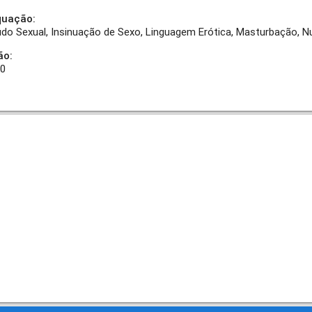
quação:
do Sexual
Insinuação de Sexo
Linguagem Erótica
Masturbação
N
ão:
00