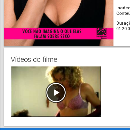
Inade
Conteú
Duraç
01:20:
Vídeos do filme