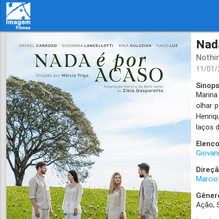
Nad
Nothi
11/01
Sinops
Marina
olhar 
Henriq
laços 
Elenco
Giovan
Direçã
Marcio
Gêner
Ação