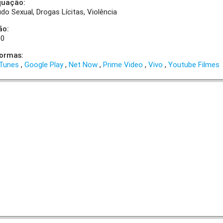
quação:
do Sexual
Drogas Lícitas
Violência
ão:
00
formas:
iTunes
Google Play
Net Now
Prime Video
Vivo
Youtube Filmes