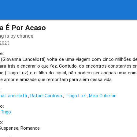
a É Por Acaso
ng is by chance
/2023
e:
 (Giovanna Lancellotti) volta de uma viagem com cinco milhões d
para trás e encarar o que fez. Contudo, os encontros constantes ent
ue (Tiago Luz) e o filho do casal, não podem ser apenas uma coin
de amor e amizade que remontam para além dessa vida.
:
na Lancellotti
Rafael Cardoso
Tiago Luz
Mika Guluzian
o:
 Trigo
o:
Suspense
Romance