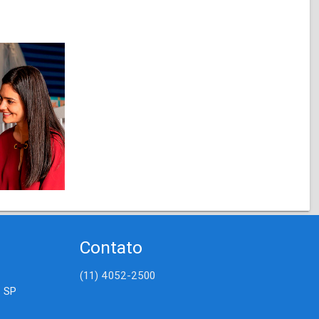
Contato
(11) 4052-2500
- SP