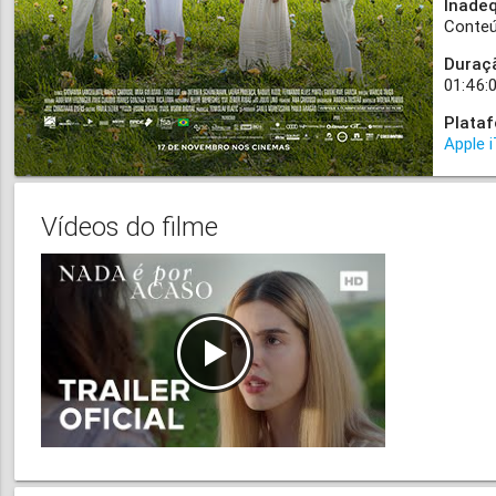
Inade
Conteú
Duraç
01:46:
Plata
Apple 
Vídeos do filme