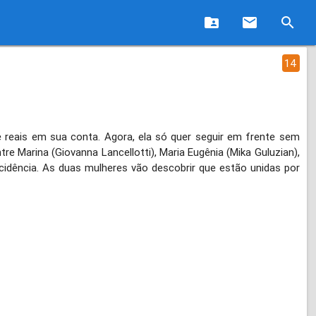
folder_shared
email
search
14
e reais em sua conta. Agora, ela só quer seguir em frente sem
re Marina (Giovanna Lancellotti), Maria Eugênia (Mika Guluzian),
cidência. As duas mulheres vão descobrir que estão unidas por