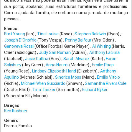
Quando a vida não poderia estar melhor, Ryan vê a crise bater à
sua porta, abalando suas estruturas familiares e profissionais.
Com a ajuda da família, ele embarca numa jornada de mudança
pessoal.
Elenco:
Burt Young
(Ian)
Tina Louise
(Rose)
Stephen Baldwin
(Ryan)
Joseph D'Onofrio
(Tony Vespa)
Penny Balfour
(Mrs. Oden)
Genoveva Rossi
(Office Football Game Player)
Al Whiting
(Harris,
Chief radiologist)
Judy San Roman
(Adrian)
Anthony Laciura
(Raphael)
Josie Gallina
(Amy)
Sarah Alvarez
(Kaite)
Faron
Salisbury
(Jay Greer)
Anna Naumi
(Madeline)
Emilie Paap
(Young Rose)
Lindsay-Elizabeth Hand
(Elizabeth)
Anthony
Aquilino
(Michael Schialpi)
Sinorice Moss
(Mark)
Emilio Vitolo
(Richie)
Michael Wren Gucciardo
(Shawn)
Samantha Rivers Cole
(Doctor Elliot)
Tina Tanzer
(Samantha)
Richard Ryker
(Superstar Billy Marino)
Direção:
Ken Kushner
Gênero:
Drama
Família