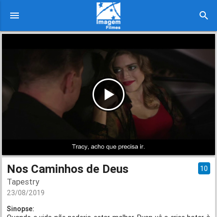
menu
search
Nos Caminhos de Deus
10
Tapestry
23/08/2019
Sinopse: