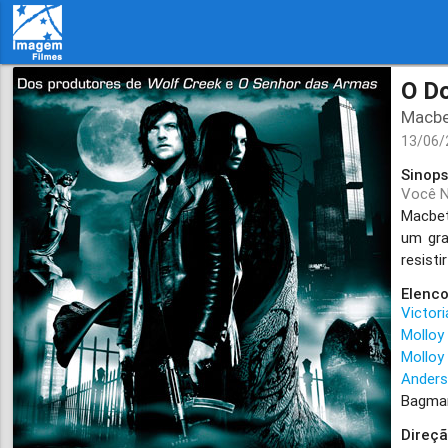
O D
Macb
13/06
Sinops
Você N
Macbet
um gra
resist
Elenco
Victoria
Molloy
Molloy
Ander
Bagma
Direçã