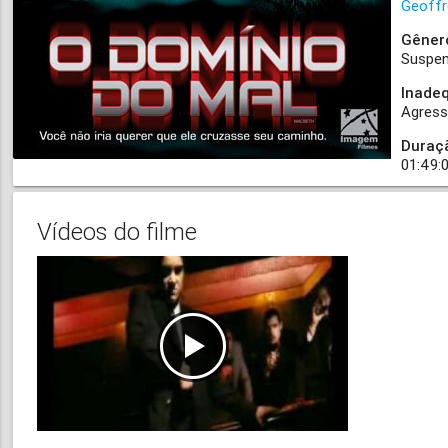
Geoffr
Gêner
Suspe
Inade
Agress
Duraç
01:49:
Vídeos do filme