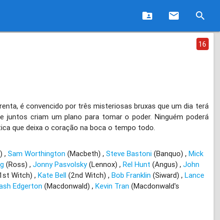
folder_shared
email
search
16
enta, é convencido por três misteriosas bruxas que um dia terá
 e juntos criam um plano para tomar o poder. Ninguém poderá
stica que deixa o coração na boca o tempo todo.
n)
Sam Worthington
(Macbeth)
Steve Bastoni
(Banquo)
Mick
ng
(Ross)
Jonny Pasvolsky
(Lennox)
Rel Hunt
(Angus)
John
1st Witch)
Kate Bell
(2nd Witch)
Bob Franklin
(Siward)
Lance
ash Edgerton
(Macdonwald)
Kevin Tran
(Macdonwald's