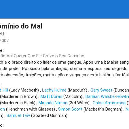
omínio do Mal
eth
/2007
e:
ão Vai Querer Que Ele Cruze o Seu Caminho
h é o braço direito do líder de uma gangue. Após uma batalha sangr
nde poder. Possuído pela ambição, confia à esposa seu segredo
ir à obsessão, traições, muita ação e vingança desta história fantá
:
 Hill
(Lady Macbeth)
Lachy Hulme
(Macduff)
Gary Sweet
(Dunca
(Murderer in Brown)
Matt Doran
(Malcolm)
Damian Walshe-Howli
(Murderer in Black)
Miranda Nation
(3rd Witch)
Chloe Armstrong
(
son
(Henchman with Glasses)
Simon Scott
(Macbeth's Bagman)
N
n)
Samuel Tew
(Goateed Gunman)
o: