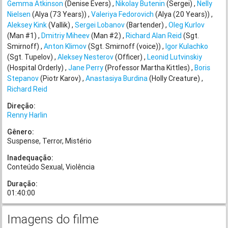
Gemma Atkinson
(Denise Evers)
Nikolay Butenin
(Sergei)
Nelly
Nielsen
(Alya (73 Years))
Valeriya Fedorovich
(Alya (20 Years))
Aleksey Kink
(Vallik)
Sergei Lobanov
(Bartender)
Oleg Kurlov
(Man #1)
Dmitriy Miheev
(Man #2)
Richard Alan Reid
(Sgt.
Smirnoff)
Anton Klimov
(Sgt. Smirnoff (voice))
Igor Kulachko
(Sgt. Tupelov)
Aleksey Nesterov
(Officer)
Leonid Lutvinskiy
(Hospital Orderly)
Jane Perry
(Professor Martha Kittles)
Boris
Stepanov
(Piotr Karov)
Anastasiya Burdina
(Holly Creature)
Richard Reid
Direção:
Renny Harlin
Gênero:
Suspense
Terror
Mistério
Inadequação:
Conteúdo Sexual
Violência
Duração:
01:40:00
Imagens do filme