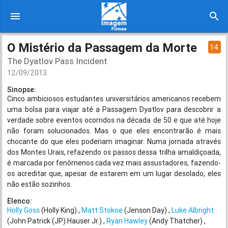
menu
search
O Mistério da Passagem da Morte
14
The Dyatlov Pass Incident
12/09/2013
Sinopse:
Cinco ambiciosos estudantes universitários americanos recebem
uma bolsa para viajar até a Passagem Dyatlov para descobrir a
verdade sobre eventos ocorridos na década de 50 e que até hoje
não foram solucionados. Mas o que eles encontrarão é mais
chocante do que eles poderiam imaginar. Numa jornada através
dos Montes Urais, refazendo os passos dessa trilha amaldiçoada,
é marcada por fenômenos cada vez mais assustadores, fazendo-
os acreditar que, apesar de estarem em um lugar desolado, eles
não estão sozinhos.
Elenco:
Holly Goss
(Holly King)
Matt Stokoe
(Jenson Day)
Luke Albright
(John Patrick (JP) Hauser Jr.)
Ryan Hawley
(Andy Thatcher)