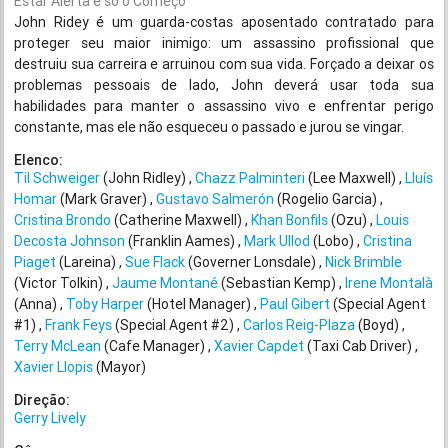
Estar Alerta é só o Começo
John Ridey é um guarda-costas aposentado contratado para
proteger seu maior inimigo: um assassino profissional que
destruiu sua carreira e arruinou com sua vida. Forçado a deixar os
problemas pessoais de lado, John deverá usar toda sua
habilidades para manter o assassino vivo e enfrentar perigo
constante, mas ele não esqueceu o passado e jurou se vingar.
Elenco:
Til Schweiger
(John Ridley)
Chazz Palminteri
(Lee Maxwell)
Lluís
Homar
(Mark Graver)
Gustavo Salmerón
(Rogelio Garcia)
Cristina Brondo
(Catherine Maxwell)
Khan Bonfils
(Ozu)
Louis
Decosta Johnson
(Franklin Aames)
Mark Ullod
(Lobo)
Cristina
Piaget
(Lareina)
Sue Flack
(Governer Lonsdale)
Nick Brimble
(Victor Tolkin)
Jaume Montané
(Sebastian Kemp)
Irene Montalà
(Anna)
Toby Harper
(Hotel Manager)
Paul Gibert
(Special Agent
#1)
Frank Feys
(Special Agent #2)
Carlos Reig-Plaza
(Boyd)
Terry McLean
(Cafe Manager)
Xavier Capdet
(Taxi Cab Driver)
Xavier Llopis
(Mayor)
Direção:
Gerry Lively