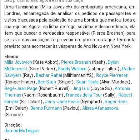
Seu próximo alvo agora está à sua caça.
Uma funcionária (Milla Jovovich) da embaixada americana, em
Londres, encarregada de analisar os pedidos de passaportes e
vistos é acusada pela explosão de uma bomba que matou toda a
sua equipe. Agora, na linha de fogo, sozinha e desacreditada, ela
tem que buscar o verdadeiro responsável (Pierce Brosnan) para
se livrar das acusações e prevenir um próximo ataque terrorista
previsto para acontecer às vésperas do Ano Novo em Nova York.
Elenco:
Milla Jovovich
(Kate Abbot)
Pierce Brosnan
(Nash)
Dylan
McDermott
(Sam Parker)
Paddy Wallace
(Johnny Talbot)
Parker
Sawyers
(Ray)
Bashar Rahal
(Militiaman #2)
Royce Pierreson
(Ranger Finder)
Ben Starr
(Sniper)
Sean Teale
(Alvin Murdock)
Regé-Jean Page
(Robert Purvell)
Jing Lusi
(Joyce Su)
Antonia
Thomas
(Naomi Rosenbaum)
Frances de la Tour
(Sally)
Robert
Forster
(Bill Talbot)
Jerry-Jane Pears
(Nymphet)
Roger Rees
(Emil Balan)
Benno Fürmann
(Pavlou)
Alissa Atanassova
(Simone)
Direção:
James McTeigue