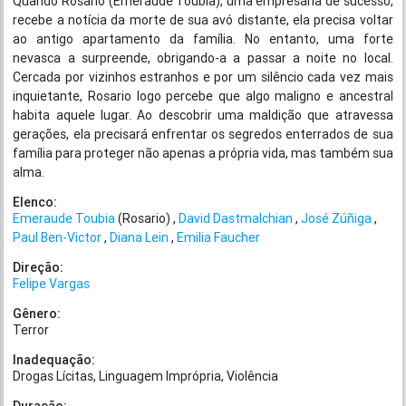
Quando Rosario (Emeraude Toubia), uma empresária de sucesso,
recebe a notícia da morte de sua avó distante, ela precisa voltar
ao antigo apartamento da família. No entanto, uma forte
nevasca a surpreende, obrigando-a a passar a noite no local.
Cercada por vizinhos estranhos e por um silêncio cada vez mais
inquietante, Rosario logo percebe que algo maligno e ancestral
habita aquele lugar. Ao descobrir uma maldição que atravessa
gerações, ela precisará enfrentar os segredos enterrados de sua
família para proteger não apenas a própria vida, mas também sua
alma.
Elenco:
Emeraude Toubia
(Rosario)
David Dastmalchian
José Zúñiga
Paul Ben-Victor
Diana Lein
Emilia Faucher
Direção:
Felipe Vargas
Gênero:
Terror
Inadequação:
Drogas Lícitas
Linguagem Imprópria
Violência