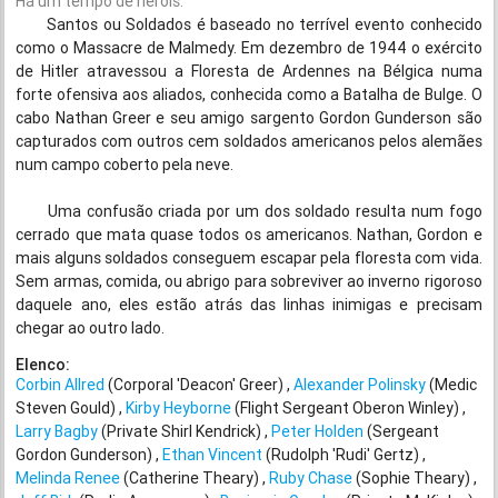
Há um tempo de heróis.
Santos ou Soldados é baseado no terrível evento conhecido
como o Massacre de Malmedy. Em dezembro de 1944 o exército
de Hitler atravessou a Floresta de Ardennes na Bélgica numa
forte ofensiva aos aliados, conhecida como a Batalha de Bulge. O
cabo Nathan Greer e seu amigo sargento Gordon Gunderson são
capturados com outros cem soldados americanos pelos alemães
num campo coberto pela neve.
Uma confusão criada por um dos soldado resulta num fogo
cerrado que mata quase todos os americanos. Nathan, Gordon e
mais alguns soldados conseguem escapar pela floresta com vida.
Sem armas, comida, ou abrigo para sobreviver ao inverno rigoroso
daquele ano, eles estão atrás das linhas inimigas e precisam
chegar ao outro lado.
Elenco:
Corbin Allred
(Corporal 'Deacon' Greer)
Alexander Polinsky
(Medic
Steven Gould)
Kirby Heyborne
(Flight Sergeant Oberon Winley)
Larry Bagby
(Private Shirl Kendrick)
Peter Holden
(Sergeant
Gordon Gunderson)
Ethan Vincent
(Rudolph 'Rudi' Gertz)
Melinda Renee
(Catherine Theary)
Ruby Chase
(Sophie Theary)