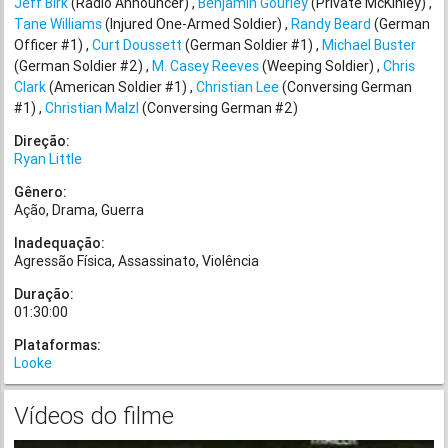
Jeff Birk
(Radio Announcer)
Benjamin Gourley
(Private McKinley)
Tane Williams
(Injured One-Armed Soldier)
Randy Beard
(German
Officer #1)
Curt Doussett
(German Soldier #1)
Michael Buster
(German Soldier #2)
M. Casey Reeves
(Weeping Soldier)
Chris
Clark
(American Soldier #1)
Christian Lee
(Conversing German
#1)
Christian Malzl
(Conversing German #2)
Direção:
Ryan Little
Gênero:
Ação
Drama
Guerra
Inadequação:
Agressão Física
Assassinato
Violência
Duração:
01:30:00
Plataformas:
Looke
Vídeos do filme