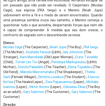
No Egito antigo, uma família vive escondida, tentando escapar de
um passado que não pode ser revelado. O Carpinteiro (Nicolas
Cage), sua esposa (FKA twigs) e o Menino (Noah Jupe)
sobrevivem entre a fé e o medo de serem encontrados. Quando
uma presença sombria cruza seu caminho, o Menino começa a
questionar tudo o que acredita, despertando forças que nem ele
é capaz de compreender. À medida que seu dom cresce, o
confronto do sagrado com o desconhecido se inicia.
Elenco:
Nicolas Cage
(The Carpenter)
Noah Jupe
(The Boy)
FKA twigs
(The Mother)
Souheila Yacoub
(Lilith)
Isla Johnston
(The
Stranger)
Kaiti Manolidaki
(Old Leper Woman)
Erato Tziveleki
(Child)
Tomer Lev Tov
(Angel)
Penelope Markopoulou
(Lilith's
Mother)
Orestis Paliadelis
(The Teacher)
Elena Topalidou
(The
Old Fiend)
Manolis Mavromatakis
(The Shopkeeper)
Thekla
Gaiti
(Female Villager)
Dimitris Louskos
(The Student)
Stavros
Kottas
(The Healed Leper)
Zisis Papaioannou
(Leper)
Michalis
Ioannou
(Leper)
Viktor Hristov
(Leper)
Odisseas Zikas
(The Boy
as an adult)
Gary Salomon
(The Customer)
Gary Salomon
(The
Customer)
Direção: