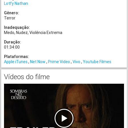
Lotfy Nathan
Gênero:
Terror
Inadequação:
Medo
Nudez
Violência Extrema
Duração:
01:34:00
Plataformas:
Apple iTunes
Net Now
Prime Video
Vivo
Youtube Filmes
Vídeos do filme