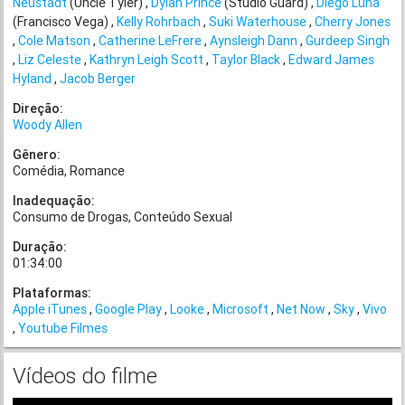
Neustadt
(Uncle Tyler)
Dylan Prince
(Studio Guard)
Diego Luna
(Francisco Vega)
Kelly Rohrbach
Suki Waterhouse
Cherry Jones
Cole Matson
Catherine LeFrere
Aynsleigh Dann
Gurdeep Singh
Liz Celeste
Kathryn Leigh Scott
Taylor Black
Edward James
Hyland
Jacob Berger
Direção:
Woody Allen
Gênero:
Comédia
Romance
Inadequação:
Consumo de Drogas
Conteúdo Sexual
Duração:
01:34:00
Plataformas:
Apple iTunes
Google Play
Looke
Microsoft
Net Now
Sky
Vivo
Youtube Filmes
Vídeos do filme