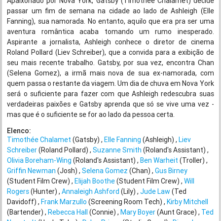
Apaixonado por Nova York, Gatsby (Timothée Chalamet) decide
passar um fim de semana na cidade ao lado de Ashleigh (Elle
Fanning), sua namorada. No entanto, aquilo que era pra ser uma
aventura romântica acaba tomando um rumo inesperado.
Aspirante a jornalista, Ashleigh conhece o diretor de cinema
Roland Pollard (Liev Schreiber), que a convida para a exibição de
seu mais recente trabalho. Gatsby, por sua vez, encontra Chan
(Selena Gomez), a irmã mais nova de sua ex-namorada, com
quem passa o restante da viagem. Um dia de chuva em Nova York
será o suficiente para fazer com que Ashleigh redescubra suas
verdadeiras paixões e Gatsby aprenda que só se vive uma vez -
mas que é o suficiente se for ao lado da pessoa certa.
Elenco:
Timothée Chalamet
(Gatsby)
Elle Fanning
(Ashleigh)
Liev
Schreiber
(Roland Pollard)
Suzanne Smith
(Roland's Assistant)
Olivia Boreham-Wing
(Roland's Assistant)
Ben Warheit
(Troller)
Griffin Newman
(Josh)
Selena Gomez
(Chan)
Gus Birney
(Student Film Crew)
Elijah Boothe
(Student Film Crew)
Will
Rogers
(Hunter)
Annaleigh Ashford
(Lily)
Jude Law
(Ted
Davidoff)
Frank Marzullo
(Screening Room Tech)
Kirby Mitchell
(Bartender)
Rebecca Hall
(Connie)
Mary Boyer
(Aunt Grace)
Ted