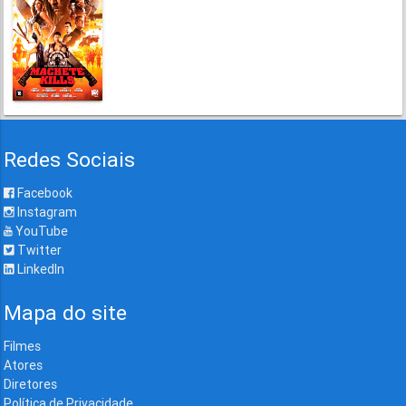
Redes Sociais
Facebook
Instagram
YouTube
Twitter
LinkedIn
Mapa do site
Filmes
Atores
Diretores
Política de Privacidade