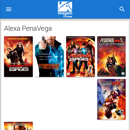
menu
search
Alexa PenaVega