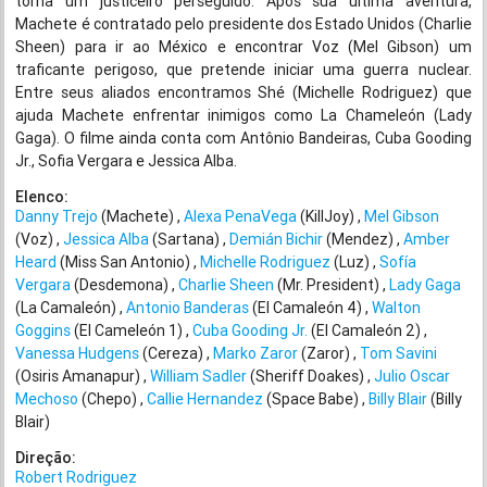
torna um justiceiro perseguido. Após sua última aventura,
Machete é contratado pelo presidente dos Estado Unidos (Charlie
Sheen) para ir ao México e encontrar Voz (Mel Gibson) um
traficante perigoso, que pretende iniciar uma guerra nuclear.
Entre seus aliados encontramos Shé (Michelle Rodriguez) que
ajuda Machete enfrentar inimigos como La Chameleón (Lady
Gaga). O filme ainda conta com Antônio Bandeiras, Cuba Gooding
Jr., Sofia Vergara e Jessica Alba.
Elenco:
Danny Trejo
(Machete)
Alexa PenaVega
(KillJoy)
Mel Gibson
(Voz)
Jessica Alba
(Sartana)
Demián Bichir
(Mendez)
Amber
Heard
(Miss San Antonio)
Michelle Rodriguez
(Luz)
Sofía
Vergara
(Desdemona)
Charlie Sheen
(Mr. President)
Lady Gaga
(La Camaleón)
Antonio Banderas
(El Camaleón 4)
Walton
Goggins
(El Cameleón 1)
Cuba Gooding Jr.
(El Camaleón 2)
Vanessa Hudgens
(Cereza)
Marko Zaror
(Zaror)
Tom Savini
(Osiris Amanapur)
William Sadler
(Sheriff Doakes)
Julio Oscar
Mechoso
(Chepo)
Callie Hernandez
(Space Babe)
Billy Blair
(Billy
Blair)
Direção:
Robert Rodriguez